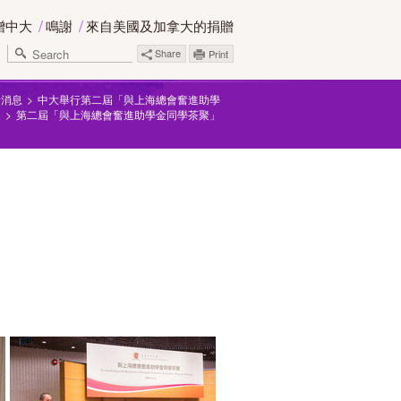
贈中大
鳴謝
來自美國及加拿大的捐贈
Share
Print
新消息
中大舉行第二屆「與上海總會奮進助學
」
第二屆「與上海總會奮進助學金同學茶聚」