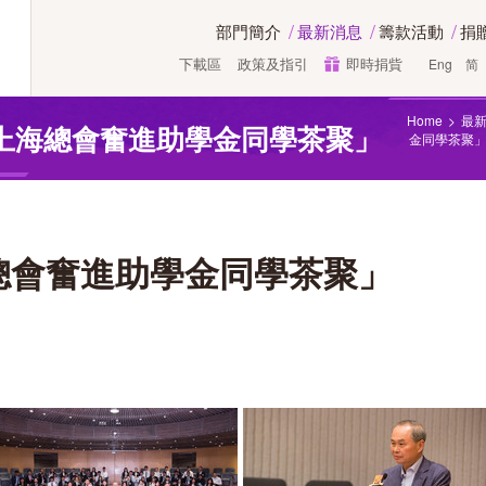
部門簡介
最新消息
籌款活動
捐
下載區
政策及指引
即時捐貲
Eng
简
Home
最
上海總會奮進助學金同學茶聚」
金同學茶聚
總會奮進助學金同學茶聚」