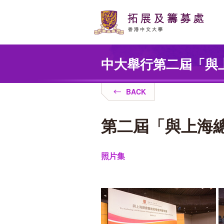
Skip
to
main
content
Main
content
中大舉行第二屆「與
start
BACK
第二屆「與上海
照片集