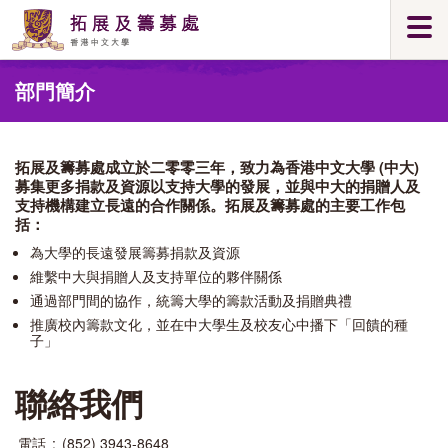
Skip
Togg
to
navi
main
Main
content
部門簡介
content
start
拓展及籌募處成立於二零零三年，致力為香港中文大學 (中大)
募集更多捐款及資源以支持大學的發展，並與中大的捐贈人及
支持機構建立長遠的合作關係。拓展及籌募處的主要工作包
括：
為大學的長遠發展籌募捐款及資源
維繫中大與捐贈人及支持單位的夥伴關係
通過部門間的協作，統籌大學的籌款活動及捐贈典禮
推廣校內籌款文化，並在中大學生及校友心中播下「回饋的種
子」
聯絡我們
電話
:
(852) 3943-8648