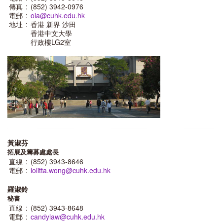
傳真
:
(852) 3942-0976
電郵
:
oia@cuhk.edu.hk
地址
:
香港 新界 沙田
香港中文大學
行政樓LG2室
黃淑芬
拓展及籌募處處長
直線
:
(852) 3943-8646
電郵
:
lolitta.wong@cuhk.edu.hk
羅淑鈴
秘書
直線
:
(852) 3943-8648
電郵
:
candylaw@cuhk.edu.hk