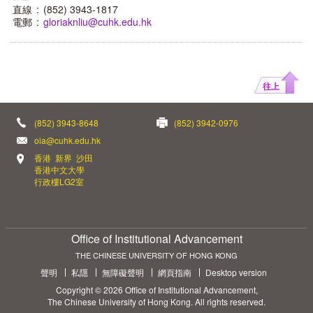
直線
:
(852) 3943-1817
電郵
:
gloriaknliu@cuhk.edu.hk
往上
(852) 3943-8648
(852) 3942-0976
oia@cuhk.edu.hk
香港 新界 沙田
香港中文大學
行政樓LG2室
Office of Institutional Advancement
THE CHINESE UNIVERSITY OF HONG KONG
聲明
私隱
無障礙聲明
網頁指南
Desktop version
Copyright © 2026 Office of Institutional Advancement,
The Chinese University of Hong Kong. All rights reserved.