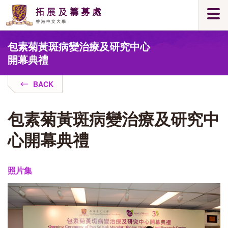
Skip
Togg
to
navi
main
Main
content
包素菊黃斑病變治療及研究中心
content
start
開幕典禮
BACK
包素菊黃斑病變治療及研究中
心開幕典禮
照片集