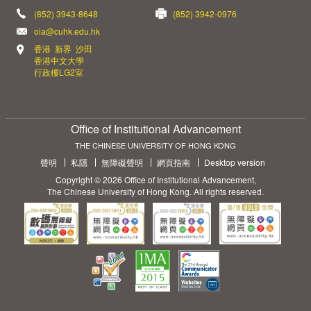
(852) 3943-8648
(852) 3942-0976
oia@cuhk.edu.hk
香港 新界 沙田
香港中文大學
行政樓LG2室
Office of Institutional Advancement
THE CHINESE UNIVERSITY OF HONG KONG
聲明
私隱
無障礙聲明
網頁指南
Desktop version
Copyright © 2026 Office of Institutional Advancement,
The Chinese University of Hong Kong. All rights reserved.