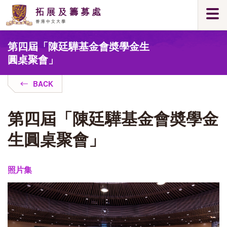
Skip
Togg
to
navi
main
Main
content
第四屆「陳廷驊基金會奬學金生
content
start
圓桌聚會」
BACK
第四屆「陳廷驊基金會奬學金
生圓桌聚會」
照片集