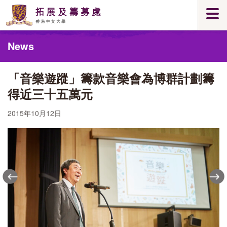
Skip
Togg
to
navi
main
Main
content
News
content
start
「音樂遊蹤」籌款音樂會為博群計劃籌
得近三十五萬元
2015年10月12日