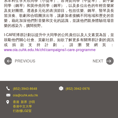
系本科生李天欣同學（小提琴）、容博賢同學（中提琴）、劉子豪
同學（鋼琴）和莫仲堯同學（鋼琴），以及多位出色的年輕音樂家
及友好團體。透過多元化的表演節目，包括弦樂、鋼琴、豎琴及長
笛演奏、歌劇和合唱團演出等，讓參加者接觸不同地域和歷史的音
樂，藉此加深他們對音樂和文化的認識，並讓他們親身體驗現場音
樂的感染力，擴闊視野。
I‧CARE博群計劃以提升中大同學的公民責任以及人文素質為旨，並
鼓勵他們關心社會、貢獻社群。如欲了解更多有關博群計劃的資訊
或捐款支持計劃，請瀏覽網頁：
www.oia.cuhk.edu.hk/cht/campaigns/i-care-programme
PREVIOUS
NEXT
(852) 3943-8648
(852) 3942-0976
oia@cuhk.edu.hk
香港 新界 沙田
香港中文大學
行政樓LG2室