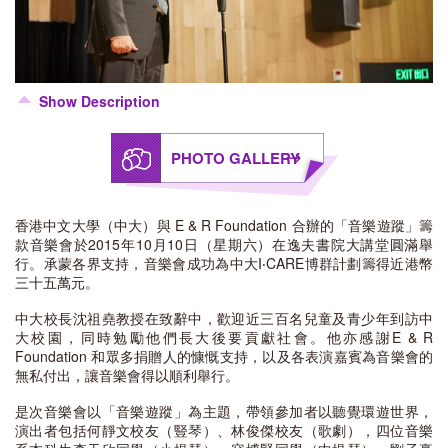
Show Description
PHOTO GALLERY
香港中文大學（中大）與 E & R Foundation 合辦的「音樂遊蹤」籌
款音樂會於2015年10月10日（星期六）在逸夫書院大講堂圓滿舉
行。承蒙各界支持，音樂會成功為中大I‧CARE博群計劃籌得近港幣
三十五萬元。
中大校長沈祖堯教授在致辭中，歡迎近三百名兒童及青少年到訪中
大校園，同時勉勵他們長大後要貢獻社會。他亦感謝E & R
Foundation 和眾多捐贈人的慷慨支持，以及各表演嘉賓為音樂會的
無私付出，讓音樂會得以順利舉行。
是次音樂會以「音樂遊蹤」為主題，帶領參加者以聽覺環遊世界，
演出者包括何靜文校友（豎琴）、林俊傑校友（歌劇），四位音樂