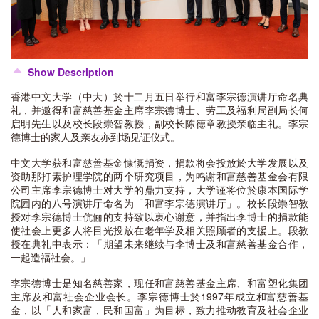
Show Description
香港中文大学（中大）於十二月五日举行和富李宗德演讲厅命名典
礼，并邀得和富慈善基金主席李宗德博士、劳工及福利局副局长何
启明先生以及校长段崇智教授，副校长陈德章教授亲临主礼。李宗
德博士的家人及亲友亦到场见证仪式。
中文大学获和富慈善基金慷慨捐资，捐款将会投放於大学发展以及
资助那打素护理学院的两个研究项目，为鸣谢和富慈善基金会有限
公司主席李宗德博士对大学的鼎力支持，大学谨将位於康本国际学
院园内的八号演讲厅命名为「和富李宗德演讲厅」。校长段崇智教
授对李宗德博士伉俪的支持致以衷心谢意，并指出李博士的捐款能
使社会上更多人将目光投放在老年学及相关照顾者的支援上。段教
授在典礼中表示：「期望未来继续与李博士及和富慈善基金合作，
一起造福社会。」
李宗德博士是知名慈善家，现任和富慈善基金主席、和富塑化集团
主席及和富社会企业会长。李宗德博士於1997年成立和富慈善基
金，以「人和家富，民和国富」为目标，致力推动教育及社会企业