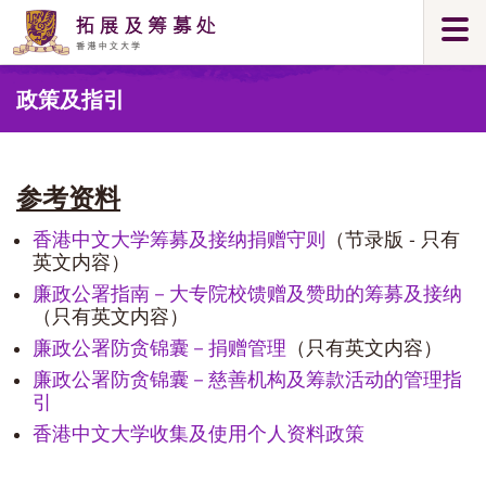
Skip
Togg
to
navi
main
Main
content
政策及指引
content
start
参考资料
香港中文大学筹募及接纳捐赠守则
（节录版 - 只有
英文内容）
廉政公署指南－大专院校馈赠及赞助的筹募及接纳
（只有英文内容）
廉政公署防贪锦囊－捐赠管理
（只有英文内容）
廉政公署防贪锦囊－慈善机构及筹款活动的管理指
引
香港中文大学收集及使用个人资料政策