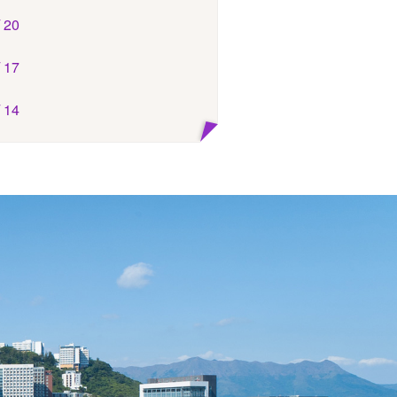
/ 20
/ 17
/ 14