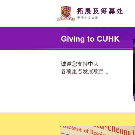
Skip
to
main
content
Main
content
Giving to CUHK
start
诚邀您支持中大
各项重点发展项目 。
遗赠