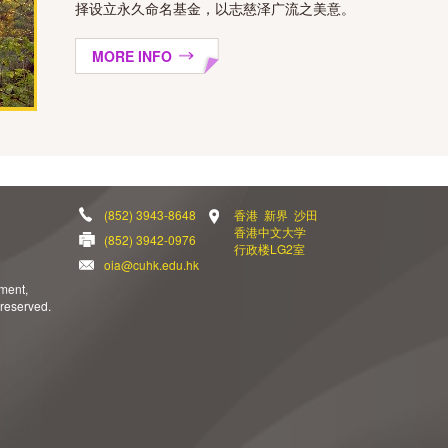
择设立永久命名基金，以志慈泽广流之美意。
MORE INFO
(852) 3943-8648
香港 新界 沙田
香港中文大学
(852) 3942-0976
行政楼LG2室
oia@cuhk.edu.hk
ement,
 reserved.