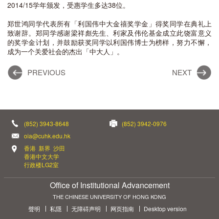
2014/15学年颁发，受惠学生多达38位。
郑世鸿同学代表所有「利国伟中大金禧奖学金」得奖同学在典礼上
致谢辞。郑同学感谢梁祥彪先生、利家及伟伦基金成立此饶富意义
的奖学金计划，并鼓励获奖同学以利国伟博士为榜样，努力不懈，
成为一个关爱社会的杰出「中大人」。
PREVIOUS
NEXT
(852) 3943-8648
(852) 3942-0976
oia@cuhk.edu.hk
香港 新界 沙田
香港中文大学
行政楼LG2室
Office of Institutional Advancement
THE CHINESE UNIVERSITY OF HONG KONG
聲明
私隱
无障碍声明
网页指南
Desktop version