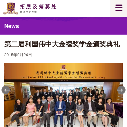
Skip
Togg
to
navi
main
Main
content
News
content
start
第二届利国伟中大金禧奖学金颁奖典礼
2015年9月24日