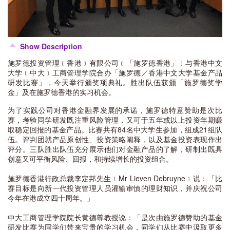
Show Description
施罗德投资管理﹝香港﹞有限公司﹝「施罗德香港」﹞与香港中文
大学﹝中大﹞工商管理学院合办「施罗德／香港中文大学基金产品
研发比赛」，今天举行颁奖项典礼。胜出队伍获颁「施罗德奖学
金」及在施罗德香港的实习机会。
为了实践公司对香港金融界发展的承诺，施罗德特意赞助是次比
赛，考验同学研发既注重风险管理，又可于五年或以上投资年期赚
取稳定回报的基金产品。比赛共有84名中大学生参加，组成21组队
伍。评判团就产品原创性、投资策略阐释，以及基金投资表现作出
评分。三队胜出队伍充分展示他们对金融产品的了解，研制出既具
创意又可平衡风险、回报，和持续增长的投资组合。
施罗德香港行政总裁李定邦先生﹝Mr Lieven Debruyne﹞说：「比
赛目标是向新一代投资管理人员灌输审慎的理财知识，并庆祝公司
今年在港成立四十周年。」
中大工商管理学院院长黄德尊教授说：「是次由施罗德赞助的基金
研发比赛为同学们带来宝贵的学习机会，同学们从比赛中汲取更多