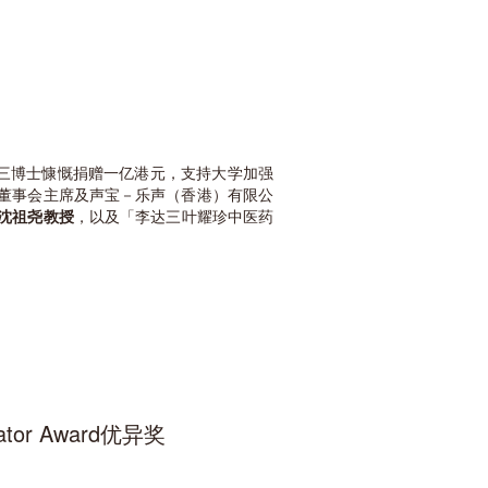
达三博士慷慨捐赠一亿港元，支持大学加强
董事会主席及声宝－乐声（香港）有限公
沈祖尧教授
，以及「李达三叶耀珍中医药
or Award优异奖