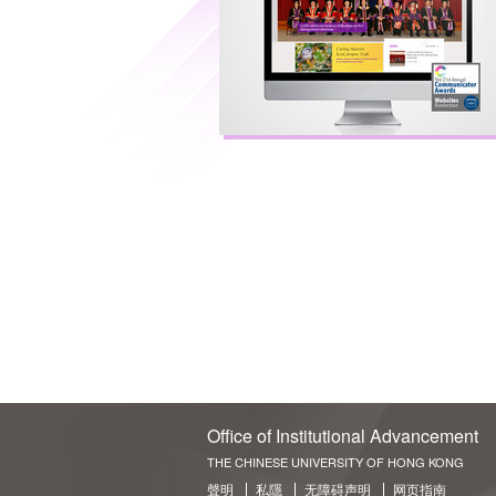
Office of Institutional Advancement
THE CHINESE UNIVERSITY OF HONG KONG
聲明
私隱
无障碍声明
网页指南