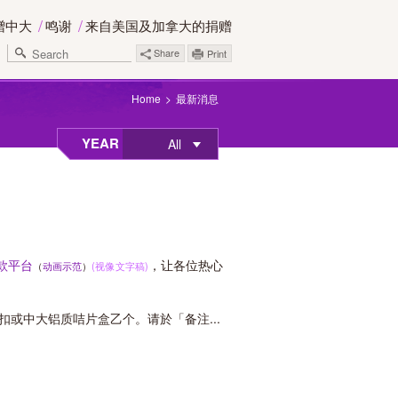
赠中大
鸣谢
来自美国及加拿大的捐赠
Share
Print
Home
最新消息
YEAR
All
款平台
，让各位热心
（
动画示范
）
(视像文字稿)
扣或中大铝质咭片盒乙个。请於「备注...