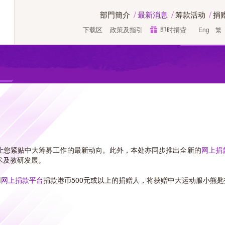
部門簡介
最新消息
筹款活动
捐
下载区
政策及指引
即时捐赀
Eng
繁
让您紧贴中大筹募工作的最新动向。此外，本处亦同步推出全新的
网上捐
术及教研发展。
用
网上捐款平台
捐款港币500元或以上的捐赠人，将获赠中大运动服小熊匙