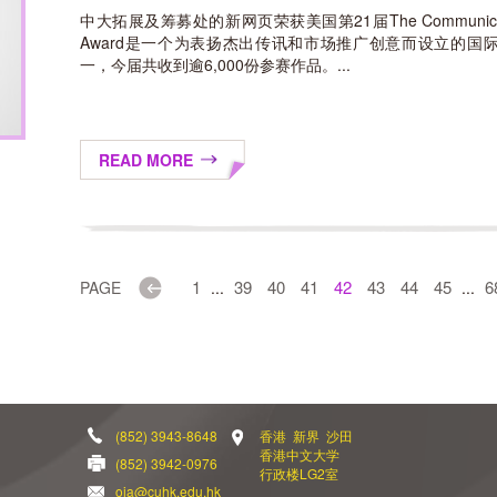
中大拓展及筹募处的新网页荣获美国第21届The Communicator 
Award是一个为表扬杰出传讯和市场推广创意而设立的
一，今届共收到逾6,000份参赛作品。...
READ MORE
Previous
1
39
40
41
42
43
44
45
6
PAGE
...
...
(852) 3943-8648
香港 新界 沙田
香港中文大学
(852) 3942-0976
行政楼LG2室
oia@cuhk.edu.hk