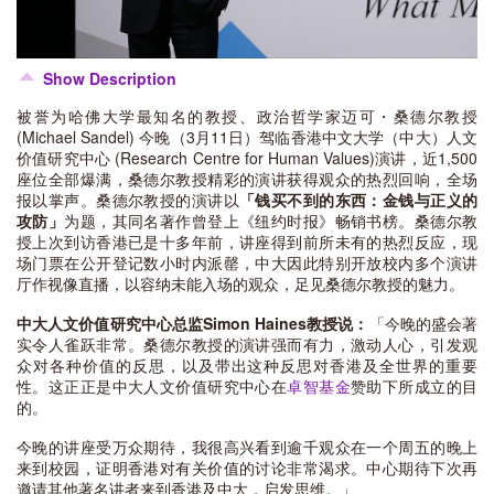
Show Description
被誉为哈佛大学最知名的教授、政治哲学家迈可・桑德尔教授
(Michael Sandel) 今晚（3月11日）驾临香港中文大学（中大）人文
价值研究中心 (Research Centre for Human Values)演讲，近1,500
座位全部爆满，桑德尔教授精彩的演讲获得观众的热烈回响，全场
报以掌声。桑德尔教授的演讲以
「钱买不到的东西：金钱与正义的
攻防」
为题，其同名著作曾登上《纽约时报》畅销书榜。桑德尔教
授上次到访香港已是十多年前，讲座得到前所未有的热烈反应，现
场门票在公开登记数小时内派罄，中大因此特别开放校内多个演讲
厅作视像直播，以容纳未能入场的观众，足见桑德尔教授的魅力。
中大人文价值研究中心总监Simon Haines教授说：
「今晚的盛会著
实令人雀跃非常。桑德尔教授的演讲强而有力，激动人心，引发观
众对各种价值的反思，以及带出这种反思对香港及全世界的重要
性。这正正是中大人文价值研究中心在
卓智基金
赞助下所成立的目
的。
今晚的讲座受万众期待，我很高兴看到逾千观众在一个周五的晚上
来到校园，证明香港对有关价值的讨论非常渴求。中心期待下次再
邀请其他著名讲者来到香港及中大，启发思维。」