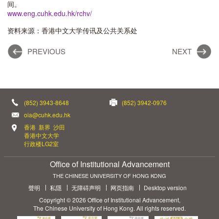
间。
www.eng.cuhk.edu.hk/rchv/
资料来源：香港中文大学传讯及公共关系处
PREVIOUS
NEXT
(852) 3943-8648
(852) 3942-0976
oia@cuhk.edu.hk
香港 新界 沙田
香港中文大学
行政楼LG2室
Office of Institutional Advancement
THE CHINESE UNIVERSITY OF HONG KONG
聲明
私隱
无障碍声明
网页指南
Desktop version
Copyright © 2026 Office of Institutional Advancement,
The Chinese University of Hong Kong. All rights reserved.