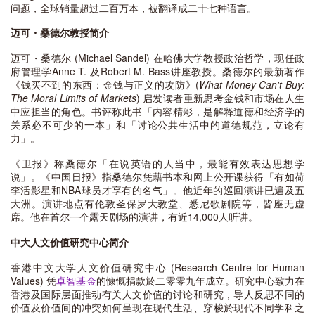
问题，全球销量超过二百万本，被翻译成二十七种语言。
迈可・桑德尔教授简介
迈可・桑德尔 (Michael Sandel) 在哈佛大学教授政治哲学，现任政
府管理学Anne T. 及Robert M. Bass讲座教授。桑德尔的最新著作
《钱买不到的东西：金钱与正义的攻防》(
What Money Can't Buy:
The Moral Limits of Markets
) 启发读者重新思考金钱和市场在人生
中应担当的角色。书评称此书「内容精彩，是解释道德和经济学的
关系必不可少的一本」和「讨论公共生活中的道德规范，立论有
力」。
《卫报》称桑德尔「在说英语的人当中，最能有效表达思想学
说」。《中国日报》指桑德尔凭藉书本和网上公开课获得「有如荷
李活影星和NBA球员才享有的名气」。他近年的巡回演讲已遍及五
大洲。演讲地点有伦敦圣保罗大教堂、悉尼歌剧院等，皆座无虚
席。他在首尔一个露天剧场的演讲，有近14,000人听讲。
中大人文价值研究中心简介
香港中文大学人文价值研究中心 (Research Centre for Human
Values) 凭
卓智基金
的慷慨捐款於二零零九年成立。研究中心致力在
香港及国际层面推动有关人文价值的讨论和研究，导人反思不同的
价值及价值间的冲突如何呈现在现代生活、穿梭於现代不同学科之