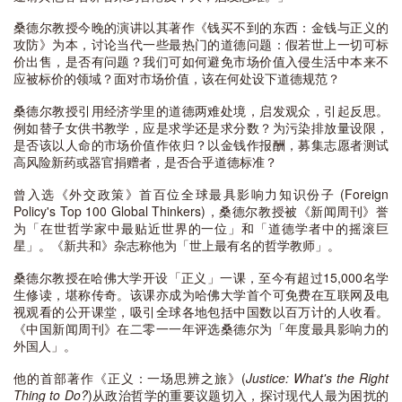
桑德尔教授今晚的演讲以其著作《钱买不到的东西：金钱与正义的
攻防》为本，讨论当代一些最热门的道德问题：假若世上一切可标
价出售，是否有问题？我们可如何避免市场价值入侵生活中本来不
应被标价的领域？面对市场价值，该在何处设下道德规范？
桑德尔教授引用经济学里的道德两难处境，启发观众，引起反思。
例如替子女供书教学，应是求学还是求分数？为污染排放量设限，
是否该以人命的市场价值作依归？以金钱作报酬，募集志愿者测试
高风险新药或器官捐赠者，是否合乎道德标准？
曾入选《外交政策》首百位全球最具影响力知识份子 (Foreign
Policy's Top 100 Global Thinkers)，桑德尔教授被《新闻周刊》誉
为「在世哲学家中最贴近世界的一位」和「道德学者中的摇滚巨
星」。《新共和》杂志称他为「世上最有名的哲学教师」。
桑德尔教授在哈佛大学开设「正义」一课，至今有超过15,000名学
生修读，堪称传奇。该课亦成为哈佛大学首个可免费在互联网及电
视观看的公开课堂，吸引全球各地包括中国数以百万计的人收看。
《中国新闻周刊》在二零一一年评选桑德尔为「年度最具影响力的
外国人」。
他的首部著作《正义：一场思辨之旅》(
Justice: What's the Right
Thing to Do?
)从政治哲学的重要议题切入，探讨现代人最为困扰的