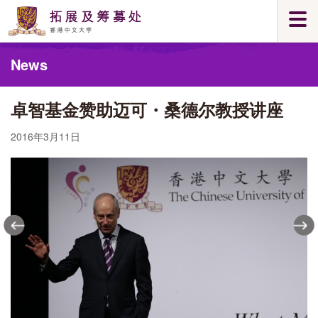
Skip
Togg
to
navi
main
Main
content
News
content
start
卓智基金赞助迈可・桑德尔教授讲座
2016年3月11日