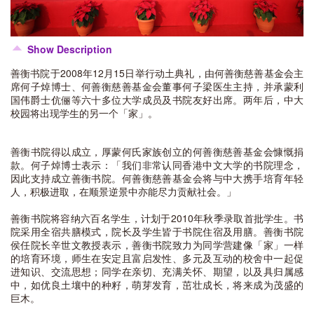
Show Description
善衡书院于2008年12月15日举行动土典礼，由何善衡慈善基金会主
席何子焯博士、何善衡慈善基金会董事何子梁医生主持，并承蒙利
国伟爵士伉俪等六十多位大学成员及书院友好出席。两年后，中大
校园将出现学生的另一个「家」。
善衡书院得以成立，厚蒙何氏家族创立的何善衡慈善基金会慷慨捐
款。何子焯博士表示：「我们非常认同香港中文大学的书院理念，
因此支持成立善衡书院。何善衡慈善基金会将与中大携手培育年轻
人，积极进取，在顺景逆景中亦能尽力贡献社会。」
善衡书院将容纳六百名学生，计划于2010年秋季录取首批学生。书
院采用全宿共膳模式，院长及学生皆于书院住宿及用膳。善衡书院
侯任院长辛世文教授表示，善衡书院致力为同学营建像「家」一样
的培育环境，师生在安定且富启发性、多元及互动的校舍中一起促
进知识、交流思想；同学在亲切、充满关怀、期望，以及具归属感
中，如优良土壤中的种籽，萌芽发育，茁壮成长，将来成为茂盛的
巨木。