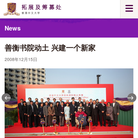
Skip
Togg
to
navi
main
Main
content
News
content
start
善衡书院动土 兴建一个新家
2008年12月15日