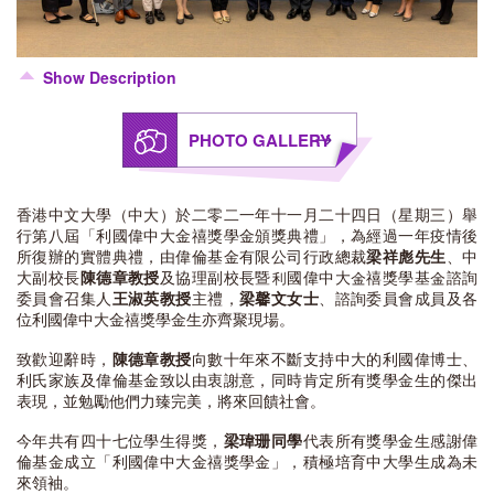
Show Description
PHOTO GALLERY
香港中文大學（中大）於二零二一年十一月二十四日（星期三）舉
行第八屆「利國偉中大金禧獎學金頒獎典禮」，為經過一年疫情後
所復辦的實體典禮，由偉倫基金有限公司行政總裁
梁祥彪先生
、中
大副校長
陳德章
教授
及協理副校長暨利國偉中大金禧獎學基金諮詢
委員會召集人
王淑英教授
主禮，
梁馨文
女士
、諮詢委員會成員及各
位利國偉中大金禧獎學金生亦齊聚現場。
致歡迎辭時，
陳德章
教授
向數十年來不斷支持中大的利國偉博士、
利氏家族及偉倫基金致以由衷謝意，同時肯定所有獎學金生的傑出
表現，並勉勵他們力臻完美，將來回饋社會。
今年共有四十七位學生得獎，
梁瑋珊同學
代表所有獎學金生感謝偉
倫基金成立「利國偉中大金禧獎學金」，積極培育中大學生成為未
來領袖。