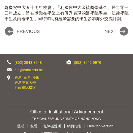
為慶祝中大五十周年校慶，「利國偉中大金禧獎學基金」於二零一
三年成立，旨在獎勵在學業上有優秀表現的醫學院學生、法律學院
學生及內地學生，同時幫助有經濟需要的學生參加海外交流計劃。
PREVIOUS
NEXT
(852) 3943-8648
(852) 3942-0976
oia@cuhk.edu.hk
香港 新界 沙田
香港中文大學
行政樓LG2室
Office of Institutional Advancement
THE CHINESE UNIVERSITY OF HONG KONG
聲明
私隱
無障礙聲明
網頁指南
Desktop version