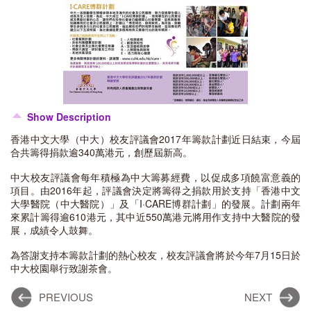
Show Description
香港中文大學（中大）校友評議會2017年籌款計劃近日結束，今屆
合共籌得捐款逾340萬港元，創歷屆新高。
中大校友評議會每年積極為中大籌募經費，以促成多項饒富意義的
項目。由2016年起，評議會決定將籌得之捐款用於支持「香港中文
大學醫院（中大醫院）」及「I·CARE博群計劃」的發展。計劃兩年
來累計籌得逾610港元，其中近550萬港元將用作支持中大醫院的發
展，成績令人鼓舞。
為答謝支持本籌款計劃的熱心校友，校友評議會將於今年7月15日於
中大校園舉行致謝茶會。
PREVIOUS
NEXT