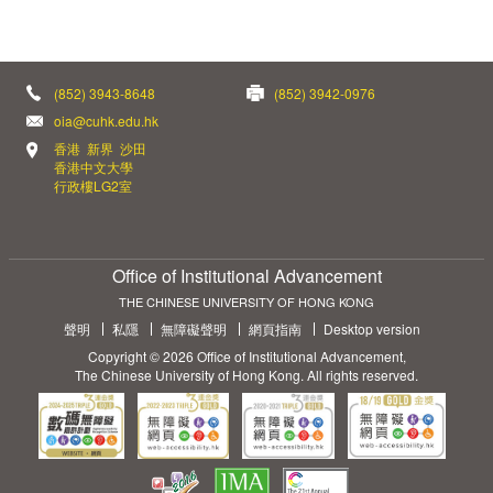
(852) 3943-8648
(852) 3942-0976
oia@cuhk.edu.hk
香港 新界 沙田
香港中文大學
行政樓LG2室
Office of Institutional Advancement
THE CHINESE UNIVERSITY OF HONG KONG
聲明
私隱
無障礙聲明
網頁指南
Desktop version
Copyright © 2026 Office of Institutional Advancement,
The Chinese University of Hong Kong. All rights reserved.