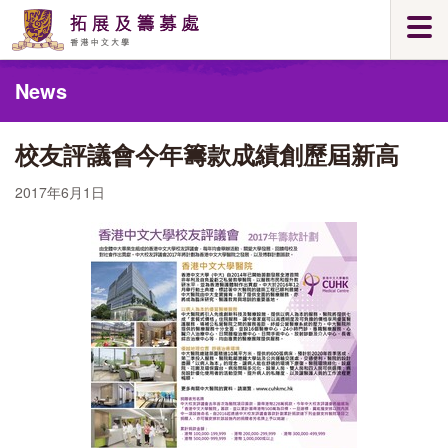
Skip
Togg
to
navi
main
Main
content
News
content
start
校友評議會今年籌款成績創歷屆新高
2017年6月1日