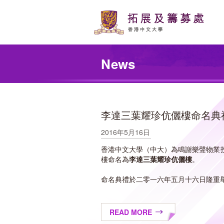
Skip
to
main
content
Main
content
News
start
李達三葉耀珍伉儷樓命名典
2016年5月16日
香港中文大學（中大）為鳴謝樂聲物業
樓命名為
李達三葉耀珍伉儷樓
。
命名典禮於二零一六年五月十六日隆重
READ MORE