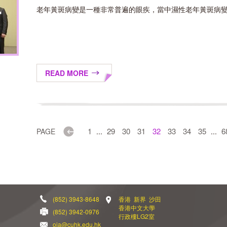
老年黃斑病變是一種非常普遍的眼疾，當中濕性老年黃斑病變能
READ MORE
Previous
1
29
30
31
32
33
34
35
6
PAGE
...
...
(852) 3943-8648
香港 新界 沙田
香港中文大學
(852) 3942-0976
行政樓LG2室
oia@cuhk.edu.hk