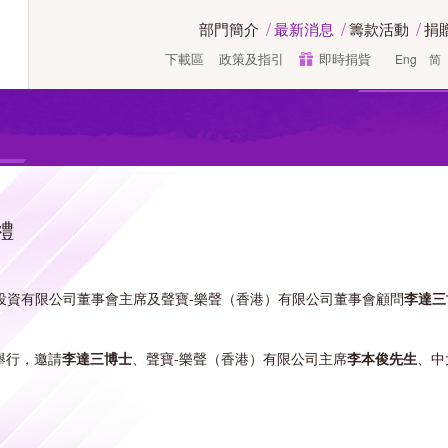
部門簡介
最新消息
籌款活動
捐
下載區
政策及指引
即時捐貲
Eng
简
禮
投資有限公司董事會主席及聲寶-樂聲（香港）有限公司董事會顧問
李達三
舉行，邀請
李達三博士
、聲寶-樂聲（香港）有限公司主席
李本俊先生
、中