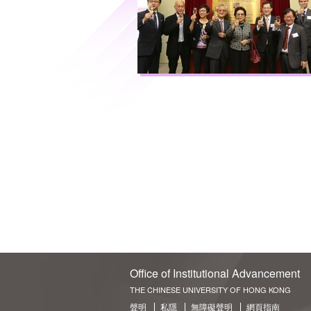
Office of Institutional Advancement
THE CHINESE UNIVERSITY OF HONG KONG
聲明
私隱
無障礙聲明
網頁指南