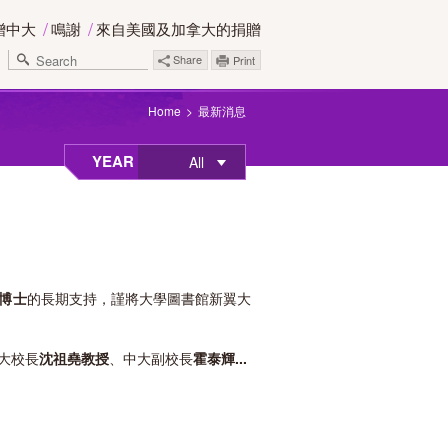
贈中大
鳴謝
來自美國及加拿大的捐贈
Share
Print
Home
最新消息
YEAR
All
博士
的長期支持，謹將大學圖書館新翼大
大校長
沈祖堯教授
、中大副校長
霍泰輝...