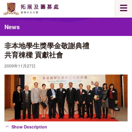
Skip
Togg
to
navi
main
Main
content
News
content
start
非本地學生獎學金敬謝典禮
共育棟樑 貢獻社會
2009年11月27日
Show Description