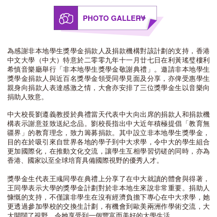
PHOTO GALLERY
為感謝非本地學生獎學金捐款人及捐款機構對該計劃的支持，香港
中文大學（中大）特意於二零零九年十一月廿七日在利黃瑤璧樓利
希慎音樂廳舉行「非本地學生獎學金敬謝典禮」。邀請非本地學生
獎學金捐款人與近百名獎學金領受同學見面及分享，亦俾受惠學生
親身向捐款人表達感激之情，大會亦安排了三位獎學金生以音樂向
捐助人致意。
中大校長劉遵義教授於典禮當天代表中大向出席的捐款人和捐款機
構表示謝意並致送紀念品。劉校長指出中大近年積極提倡「教育無
疆界」的教育理念，致力籌募捐款。其中設立非本地學生獎學金，
目的在於吸引來自世界各地的學子到中大求學，令中大的學生組合
更加國際化，在推動文化交流，讓學生互相學習切磋的同時，亦為
香港、國家以至全球培育具備國際視野的優秀人才。
獎學金生代表王彧同學在典禮上分享了在中大就讀的體會與得著，
王同學表示大學的獎學金計劃對於非本地生來說非常重要。捐助人
慷慨的支持，不僅讓非學生在沒有經濟負擔下專心在中大求學，她
更透過參加學校的交換生計劃，有機會到歐美兩洲作學術交流，大
大開闊了視野，令她享受到一個豐富而美好的大學生活。