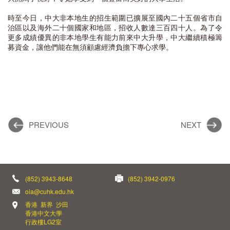
時至今日，中大非本地生的招生範圍已擴展至國內二十五個省市自
治區以及海外二十個國家和地區，招收人數達三百四十人。為了令
更多成績優異的非本地學生有能力前來中大升學，中大繼續積極籌
募資金，讓他們能在無須顧慮經濟負擔下專心求學。
PREVIOUS
NEXT
(852) 3943-8648
(852) 3942-0976
oia@cuhk.edu.hk
香港 新界 沙田
香港中文大學
行政樓LG2室