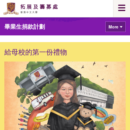
Skip
Togg
to
navi
main
Main
content
畢業生捐款計劃
content
More
start
給母校的第一份禮物