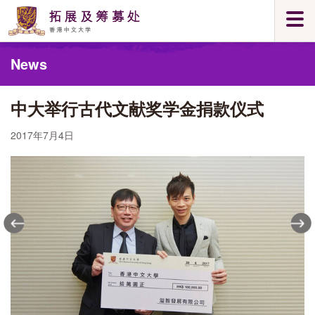
Skip
Togg
to
navi
main
Main
content
News
content
start
中大举行古代文献奖学金捐款仪式
2017年7月4日