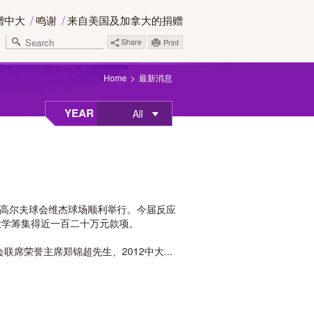
赠中大
鸣谢
来自美国及加拿大的捐赠
Share
Print
Home
最新消息
YEAR
All
湖高尔夫球会维杰球场顺利举行。今届反应
大学筹集得近一百二十万元款项。
席荣誉主席郑锦超先生、2012中大...