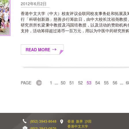
2012年6月2日
香港中文大学（中大）校友评议会联同校友事务处和拓展及
行「科研创新路」慈善步行筹款日，由中大校长沈祖尧教授
研究所所长梁秉中教授及冯国培教授，以及活动的赞助机构
支持，活动筹得超过港币一百万元，用以为中医中药研究所购置
READ MORE
Previous
1
50
51
52
53
54
55
56
6
PAGE
...
...
(852) 3943-8648
香港 新界 沙田
香港中文大学
(852) 3942-0976