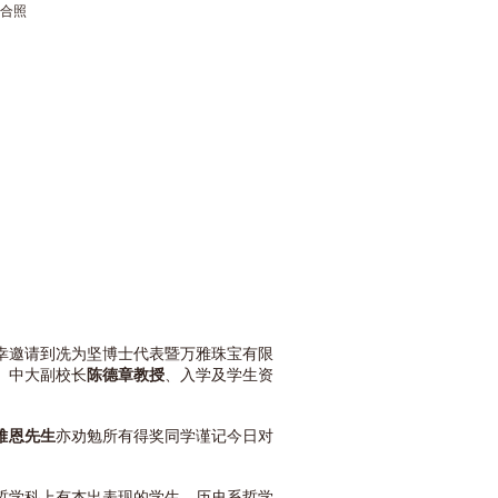
宾合照
幸邀请到冼为坚博士代表暨万雅珠宝有限
、中大副校长
陈德章教授
、入学及学生资
雅恩先生
亦劝勉所有得奖同学谨记今日对
哲学科上有杰出表现的学生。历史系哲学