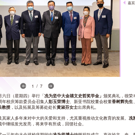
嘉
1 / 7
月六日（星期四）举行「
冼为坚中大金禧文史哲奖学金」
颁奖典礼，很荣
周年校庆筹款委员会召集人
彭玉荣博士
、新亚书院校董会校董
香树辉先生
兵教授
，以及拓展及筹募处处长
黄淑芬女士
出席典礼。
及其家人多年来对中大的关爱和支持，尤其重视推动文化教育的发展。
冼
域中继续发光发亮，将来学有所成，回馈社会。
零一三年中大金禧校庆期间由
冼为坚博士
慷慨捐款成立，嘉许於文、史、