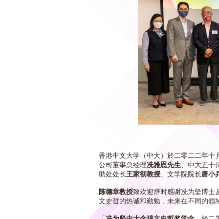
冼雅恩先生与2021-22年度得奖学
生合照。
香港中文大学（中大）於二零二二年十
公司董事总经理
冼雅恩先生
、中大五十
助处处长
王家彻教授
、文学院院长
唐小
陈德章教授
致欢迎辞时感谢冼为坚博士
文史哲的热诚和勤勉，未来在不同的领
「
冼为坚中大金禧文史哲奖学金
」於二