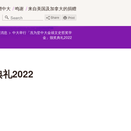
赠中大
鸣谢
来自美国及加拿大的捐赠
Share
Print
新消息
中大举行「冼为坚中大金禧文史哲奖学
金」颁奖典礼2022
2022