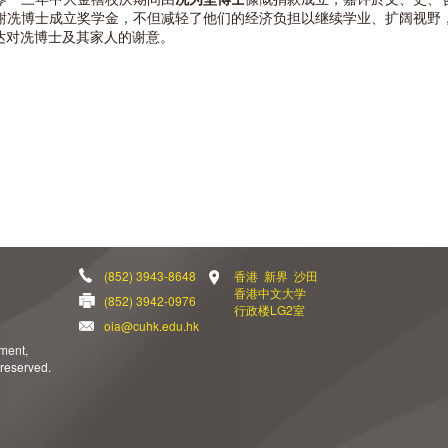
谢冼博士成立奖学金，不但减轻了他们的经济负担以继续学业、扩阔视野
达对冼博士及其家人的谢意。
(852) 3943-8648
香港 新界 沙田
香港中文大学
(852) 3942-0976
行政楼LG2室
oia@cuhk.edu.hk
ement,
 reserved.