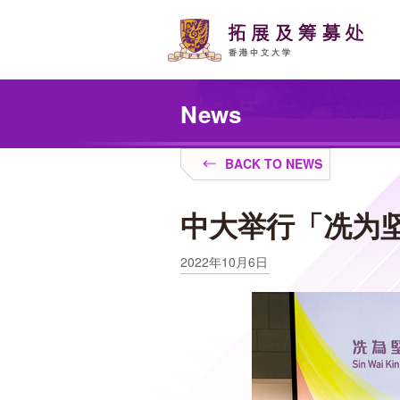
Skip
to
main
content
Main
content
News
start
BACK TO NEWS
中大举行「冼为坚
2022年10月6日