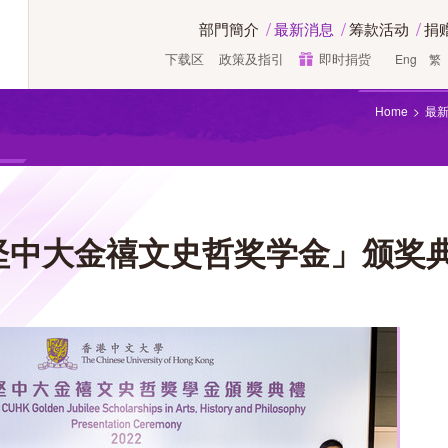
部門簡介
最新消息
筹款活动
捐
下载区
政策及指引
即时捐赀
Eng
繁
Home
最
中大金禧文史哲奖学金」颁奖典礼