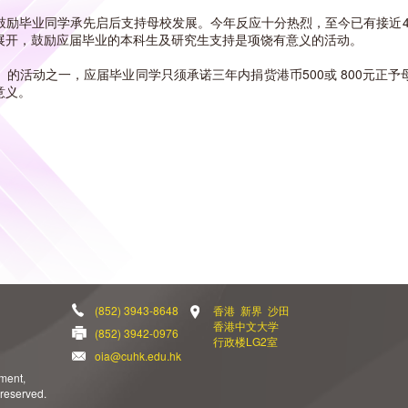
鼓励毕业同学承先启后支持母校发展。今年反应十分热烈，至今已有接近4
展开，鼓励应届毕业的本科生及研究生支持是项饶有意义的活动。
的活动之一，应届毕业同学只须承诺三年内捐赀港币500或 800元正
意义。
(852) 3943-8648
香港 新界 沙田
香港中文大学
(852) 3942-0976
行政楼LG2室
oia@cuhk.edu.hk
ement,
 reserved.