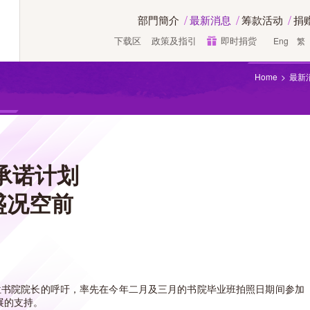
部門簡介
最新消息
筹款活动
捐
下载区
政策及指引
即时捐赀
Eng
繁
Home
最新
赀承诺计划
盛况空前
四位书院院长的呼吁，率先在今年二月及三月的书院毕业班拍照日期间参
展的支持。