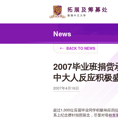
Skip
to
main
content
Main
content
News
start
BACK TO NEWS
2007毕业班捐
中大人反应积极
2007年4月16日
超过1,000位应届毕业同学积极响应
系上纪念襟针拍照留念，尽显对母校发