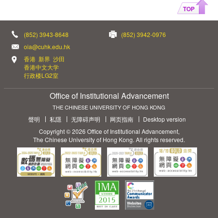
TOP
(852) 3943-8648
(852) 3942-0976
oia@cuhk.edu.hk
香港 新界 沙田
香港中文大学
行政楼LG2室
Office of Institutional Advancement
THE CHINESE UNIVERSITY OF HONG KONG
聲明
私隱
无障碍声明
网页指南
Desktop version
Copyright © 2026 Office of Institutional Advancement,
The Chinese University of Hong Kong. All rights reserved.