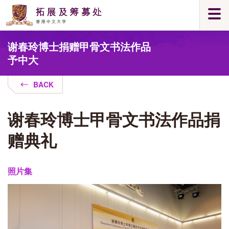
Skip
Togg
to
navi
main
Main
content
谢春玲博士捐赠甲骨文书法作品
content
start
予中大
BACK
谢春玲博士甲骨文书法作品捐
赠典礼
照片集