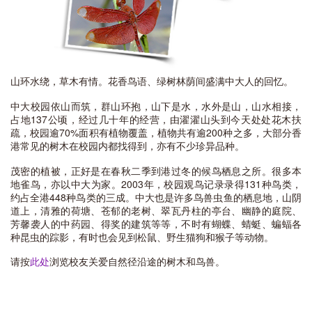
山环水绕，草木有情。花香鸟语、绿树林荫间盛满中大人的回忆。
中大校园依山而筑，群山环抱，山下是水，水外是山，山水相接，
占地137公顷，经过几十年的经营，由濯濯山头到今天处处花木扶
疏，校园逾70%面积有植物覆盖，植物共有逾200种之多，大部分香
港常见的树木在校园内都找得到，亦有不少珍异品种。
茂密的植被，正好是在春秋二季到港过冬的候鸟栖息之所。很多本
地雀鸟，亦以中大为家。2003年，校园观鸟记录录得131种鸟类，
约占全港448种鸟类的三成。中大也是许多鸟兽虫鱼的栖息地，山阴
道上，清雅的荷塘、苍郁的老树、翠瓦丹柱的亭台、幽静的庭院、
芳馨袭人的中药园、得奖的建筑等等，不时有蝴蝶、蜻蜓、蝙蝠各
种昆虫的踪影，有时也会见到松鼠、野生猫狗和猴子等动物。
请按
此处
浏览校友关爱自然径沿途的树木和鸟兽。