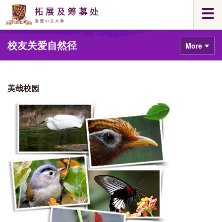
Skip
Togg
to
navi
main
Main
content
校友关爱自然径
content
More
start
美哉校园