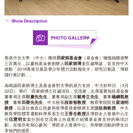
Show Description
PHOTO GALLERY
香港中文大學 （中大）獲得
田家炳基金會
（基金會）慷慨捐贈港幣
三百萬元，以慶祝基金會創辦人
田家炳博士
百歲華誕，並支持中大
推動「2018香港兒童及青少年體力活動報告卡」研究計劃及「博群
踐行者計劃」。
為鳴謝田家炳博士及基金會對大學的鼎力支持，中大於昨日 （3月
22日） 舉行「田家炳博士百歲項目」交流會，出席嘉賓包括基金會
董事局主席
田慶先先生
、董事局副主席
戴希立先生
、董事
楊綱凱教
授
、董事
田榮先先生
、中大校長
段崇智教授
、教育學院院長
梁湘明
教授
，以及社會及公民參與督導委員會聯席主席
沈祖堯教授
。中大
教育學院體育運動科學系系主任
王香生教授
及博群全人發展中心主
任
伍慧明女士
分別在交流會上向嘉賓介紹獲基金會支持的兩項計
劃，在場亦有熱心參與「博群全人發展中心」所舉辦活動的學生分
享他們的感受。