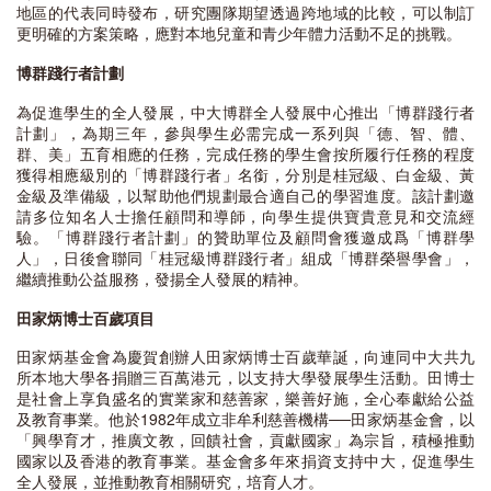
地區的代表同時發布，研究團隊期望透過跨地域的比較，可以制訂
更明確的方案策略，應對本地兒童和青少年體力活動不足的挑戰。
博群踐行者計劃
為促進學生的全人發展，中大博群全人發展中心推出「博群踐行者
計劃」，為期三年，參與學生必需完成一系列與「德、智、體、
群、美」五育相應的任務，完成任務的學生會按所履行任務的程度
獲得相應級別的「博群踐行者」名銜，分別是桂冠級、白金級、黃
金級及準備級，以幫助他們規劃最合適自己的學習進度。該計劃邀
請多位知名人士擔任顧問和導師，向學生提供寶貴意見和交流經
驗。「博群踐行者計劃」的贊助單位及顧問會獲邀成爲「博群學
人」，日後會聯同「桂冠級博群踐行者」組成「博群榮譽學會」，
繼續推動公益服務，發揚全人發展的精神。
田家炳博士百歲項目
田家炳基金會為慶賀創辦人田家炳博士百歲華誕，向連同中大共九
所本地大學各捐贈三百萬港元，以支持大學發展學生活動。田博士
是社會上享負盛名的實業家和慈善家，樂善好施，全心奉獻給公益
及教育事業。他於1982年成立非牟利慈善機構──田家炳基金會，以
「興學育才，推廣文教，回饋社會，貢獻國家」為宗旨，積極推動
國家以及香港的教育事業。基金會多年來捐資支持中大，促進學生
全人發展，並推動教育相關研究，培育人才。