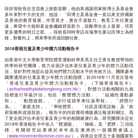
段崇智校長在交流會上致歡迎辭，他由衷感謝田家炳博士及基金會
多年來對中大的支持。他說：「田博士及基金會一直以來支持國家
及香港的教育發展，作育英才，實在不遺餘力。教育工作任重道
遠，希望中大能和基金會繼續群策群力，鼓勵學生全人發展，培育
更多優秀的明日之星。」段校長同時寄語在場學生要以田博士為榜
樣，勤奮向上，將來學有所成回饋社會。
2018香港兒童及青少年體力活動報告卡
由香港中文大學教育學院體育運動科學系系主任王香生教授帶領的
跨學科研究團隊，致力全面評估本港兒童及青少年的體力活動現
況，並針對性地提出提高他們體力活動水平的有效方法。團隊參考
國際通用的兒童及青少年體力活動指標，於2016年11月首次發布
「香港兒童及青少年體力活動報告卡」（下稱香港報告卡）
（
activehealthykidshongkong.com.hk/
），對體力活動相關的九個
指標進行等級評估，包括「整體體力活動」、「組織性運動參
與」、「動態遊戲」、「步行或踏單車往返學校」、「靜態行
為」、「家庭支持」、「學校體育」、「社區及環境設施」及「政
府策略和資源投放」，報告卡的內容獲得傳媒廣泛報道和關注。爲
了更全面評估本港兒童及青少年的相關健康行為，研究團隊決定在
2018年香港報告卡中加入「體適能」、「睡眠」及「肥胖」三項指
標，有關研究結果將於本年底在澳洲的一個國際會議上
（
www.movementtomove.com.au/
），與來自全球五十多個國家和