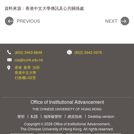
資料來源：香港中文大學傳訊及公共關係處
PREVIOUS
NEXT
(852) 3943-8648
(852) 3942-0976
oia@cuhk.edu.hk
香港 新界 沙田
香港中文大學
行政樓LG2室
Office of Institutional Advancement
THE CHINESE UNIVERSITY OF HONG KONG
聲明
私隱
無障礙聲明
網頁指南
Desktop version
Copyright © 2026 Office of Institutional Advancement,
The Chinese University of Hong Kong. All rights reserved.