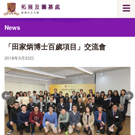
Skip
Togg
to
navi
main
Main
content
News
content
start
「田家炳博士百歲項目」交流會
2018年3月23日