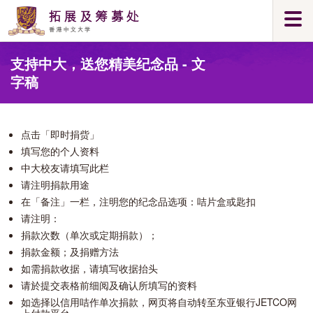
Skip
Togg
to
navi
main
Main
content
支持中大，送您精美纪念品 - 文
content
start
字稿
点击「即时捐赀」
填写您的个人资料
中大校友请填写此栏
请注明捐款用途
在「备注」一栏，注明您的纪念品选项：咭片盒或匙扣
请注明：
捐款次数（单次或定期捐款）；
捐款金额；及捐赠方法
如需捐款收据，请填写收据抬头
请於提交表格前细阅及确认所填写的资料
如选择以信用咭作单次捐款，网页将自动转至东亚银行JETCO网
上付款平台