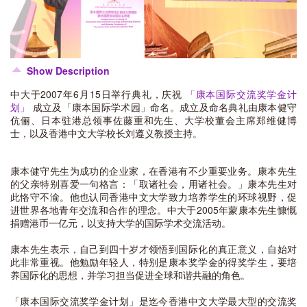
Show Description
中大于2007年6月15日举行典礼，庆祝
「康本国际交流奖学金计
划」
成立及「康本国际学术园」命名。成立及命名典礼由康本健守
伉俪、日本驻港总领事佐藤重和先生、大学校董会主席郑维健博
士，以及香港中文大学校长刘遵义教授主持。
康本健守先生为成功的企业家，在香港有不少重要业务。康本先生
的父亲特别喜爱一句格言：「取诸社会，用诸社会。」康本先生对
此恪守不渝。他也认同香港中文大学致力培养学生的环球视野，促
进世界各地青年交流和合作的理念。中大于2005年蒙康本先生慷慨
捐赠港币一亿元，以支持大学的国际学术交流活动。
康本先生表示，自己到四十岁才领悟到国际化的真正意义，自始对
此非常重视。他勉励年轻人，特别是康本奖学金的得奖学生，要培
养国际化的思想，并学习担当促进全球和谐共融的角色。
「康本国际交流奖学金计划」是迄今香港中文大学最大型的交流奖