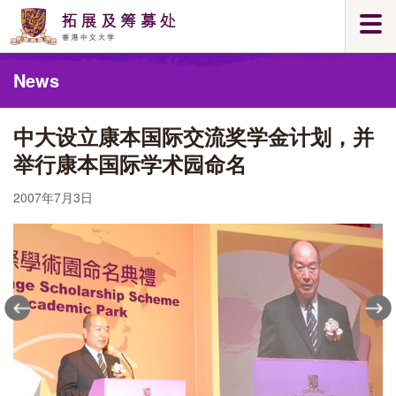
Skip
Togg
to
navi
main
Main
content
News
content
start
中大设立康本国际交流奖学金计划，并
举行康本国际学术园命名
2007年7月3日