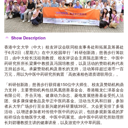
Show Description
香港中文大学（中大）校友评议会联同校友事务处和拓展及筹募处
于6月2日（星期六）在中大校园举行「科研创新路」慈善步行筹款
日，由中大校长沈祖尧教授、校友评议会主席陈志新博士、中医中
药研究所所长梁秉中教授及冯国培教授，以及活动的赞助机构代表
主持起步礼。承蒙赞助机构及善长的支持，活动筹得超过港币一百
万元，用以为中医中药研究所购置「高效液相色谱质谱联用仪」。
「科研创新路」慈善步行获得逾150位中大师生、校友及赞助机构鼎
力支持，主要赞助机构包括凤凰慈善基金会、香港顺龙仁泽基金会
有限公司、齐合天地、健康动力杂志、菱电发展慈善基金受托人法
团、保多康保健食品及华正中医药基金。活动当天风和日丽，参加
者从大学广场步行至全新兴建的科研重镇39区。大会更安排了多项
活动，以增进参加者对传统中医中药的认识，包括参观新落成的罗
桂祥综合生物医学大楼、中医中药展览、由中医中药研究所助理所
长刘碧珊教授主讲的健康讲座，以及游览中大中草药园。