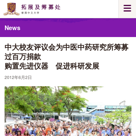
Skip
Togg
to
navi
main
Main
content
News
content
start
中大校友评议会为中医中药研究所筹募
过百万捐款
购置先进仪器 促进科研发展
2012年6月2日