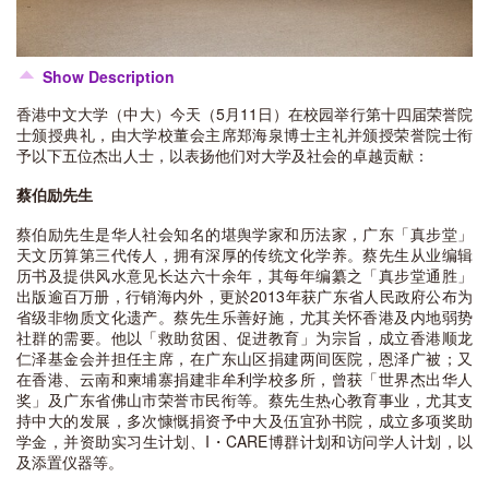
Show Description
香港中文大学（中大）今天（5月11日）在校园举行第十四届荣誉院
士颁授典礼，由大学校董会主席郑海泉博士主礼并颁授荣誉院士衔
予以下五位杰出人士，以表扬他们对大学及社会的卓越贡献：
蔡伯励先生
蔡伯励先生是华人社会知名的堪舆学家和历法家，广东「真步堂」
天文历算第三代传人，拥有深厚的传统文化学养。蔡先生从业编辑
历书及提供风水意见长达六十余年，其每年编纂之「真步堂通胜」
出版逾百万册，行销海内外，更於2013年获广东省人民政府公布为
省级非物质文化遗产。蔡先生乐善好施，尤其关怀香港及内地弱势
社群的需要。他以「救助贫困、促进教育」为宗旨，成立香港顺龙
仁泽基金会并担任主席，在广东山区捐建两间医院，恩泽广被；又
在香港、云南和柬埔寨捐建非牟利学校多所，曾获「世界杰出华人
奖」及广东省佛山市荣誉市民衔等。蔡先生热心教育事业，尤其支
持中大的发展，多次慷慨捐资予中大及伍宜孙书院，成立多项奖助
学金，并资助实习生计划、I・CARE博群计划和访问学人计划，以
及添置仪器等。