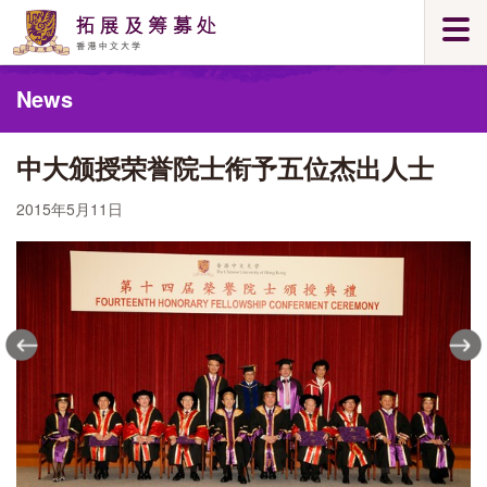
Skip
Togg
to
navi
main
Main
content
News
content
start
中大颁授荣誉院士衔予五位杰出人士
2015年5月11日