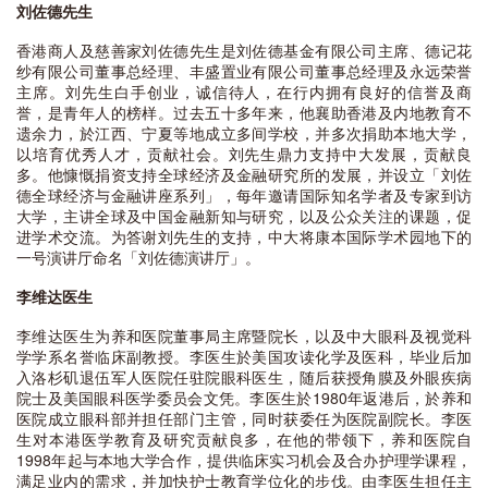
刘佐德先生
香港商人及慈善家刘佐德先生是刘佐德基金有限公司主席、德记花
纱有限公司董事总经理、丰盛置业有限公司董事总经理及永远荣誉
主席。刘先生白手创业，诚信待人，在行内拥有良好的信誉及商
誉，是青年人的榜样。过去五十多年来，他襄助香港及内地教育不
遗余力，於江西、宁夏等地成立多间学校，并多次捐助本地大学，
以培育优秀人才，贡献社会。刘先生鼎力支持中大发展，贡献良
多。他慷慨捐资支持全球经济及金融研究所的发展，并设立「刘佐
德全球经济与金融讲座系列」，每年邀请国际知名学者及专家到访
大学，主讲全球及中国金融新知与研究，以及公众关注的课题，促
进学术交流。为答谢刘先生的支持，中大将康本国际学术园地下的
一号演讲厅命名「刘佐德演讲厅」。
李维达医生
李维达医生为养和医院董事局主席暨院长，以及中大眼科及视觉科
学学系名誉临床副教授。李医生於美国攻读化学及医科，毕业后加
入洛杉矶退伍军人医院任驻院眼科医生，随后获授角膜及外眼疾病
院士及美国眼科医学委员会文凭。李医生於1980年返港后，於养和
医院成立眼科部并担任部门主管，同时获委任为医院副院长。李医
生对本港医学教育及研究贡献良多，在他的带领下，养和医院自
1998年起与本地大学合作，提供临床实习机会及合办护理学课程，
满足业内的需求，并加快护士教育学位化的步伐。由李医生担任主