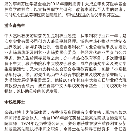
席的李树芬医学基金会於2013年慷慨捐资中大成立李树芬医学基金
肿瘤学教授席，以支持肿瘤学的研究，改善本港以至人类的健康，
同时纪念已故养和医院创院院长、李维达医生的伯父李树芬医生。
游应森先生
中大杰出校友游应森先生是制衣业翘楚，从事制衣行业四十年，是
安华实业有限公司创办人兼董事总经理。游先生热心推动本地制衣
业界发展，参与多项公职，包括香港制衣厂同业公会理事及香港职
业训练局纺织及制衣业训练委员会委员，并经常代表业界参与公共
事务。游先生於商界发展之余，亦非常热心教育事务，多次慷慨捐
资予中大、联合书院和中大校友会联会，成立多项奖学金及资助学
生发展活动，又大力支持校友会联会各项教育服务，包括「小扁担
励学行动」等。游先生现为中大联合书院校董及校友会荣誉顾问，
为书院发展提供宝贵意见。他於2014年担任中大校友日毕业纪念班
筹款委员会成员，成立香港中文大学校友传承基金，并向校友呼吁
捐款，以协助母校的长远发展。
余锐超博士
余锐超博士为资深律师，在香港及多国拥有专业资格，现为余曾龙
律师行首席合伙人。他自1966年起任英格兰最高法院及香港最高法
院律师，1974年起为香港公证人，并分别获准在澳洲维多利亚及新
加坡最高法院执行律师之职务。余博士在法律界贡献良多，曾任香