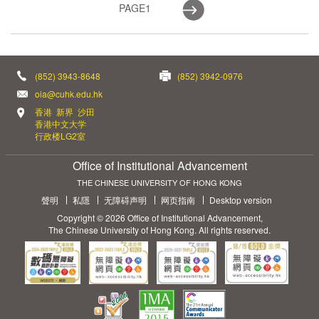
PAGE
1
(852) 3943-8648
(852) 3942-0976
oia@cuhk.edu.hk
香港 新界 沙田
香港中文大学
行政楼LG2室
Office of Institutional Advancement
THE CHINESE UNIVERSITY OF HONG KONG
聲明
私隱
无障碍声明
网页指南
Desktop version
Copyright © 2026 Office of Institutional Advancement,
The Chinese University of Hong Kong. All rights reserved.