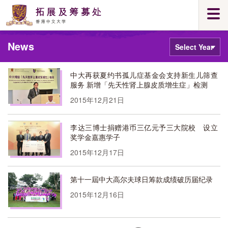
Skip
Togg
to
navi
main
Main
content
News
content
Select
Year
start
中大再获夏约书孤儿症基金会支持新生儿筛查
服务 新增「先天性肾上腺皮质增生症」检测
2015年12月21日
李达三博士捐赠港币三亿元予三大院校 设立
奖学金嘉惠学子
2015年12月17日
第十一屆中大高尔夫球日筹款成绩破历届纪录
2015年12月16日