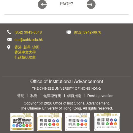
PAGE
7
(852) 3943-8648
(852) 3942-0976
oia@cuhk.edu.hk
香港 新界 沙田
香港中文大學
行政樓LG2室
Office of Institutional Advancement
THE CHINESE UNIVERSITY OF HONG KONG
聲明
私隱
無障礙聲明
網頁指南
Desktop version
Copyright © 2026 Office of Institutional Advancement,
The Chinese University of Hong Kong. All rights reserved.