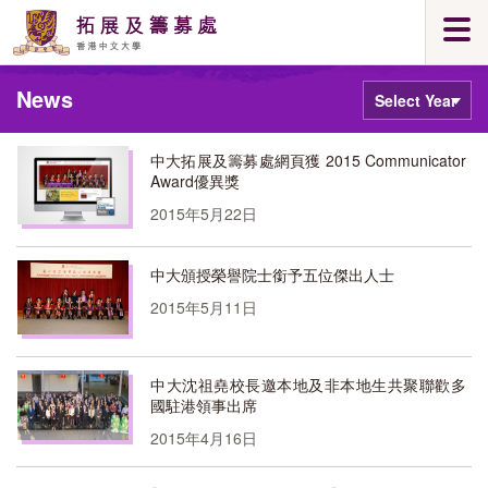
Skip
Togg
to
navi
main
Main
content
News
content
Select
Year
start
中大拓展及籌募處網頁獲 2015 Communicator
Award優異獎
2015年5月22日
中大頒授榮譽院士銜予五位傑出人士
2015年5月11日
中大沈祖堯校長邀本地及非本地生共聚聯歡多
國駐港領事出席
2015年4月16日