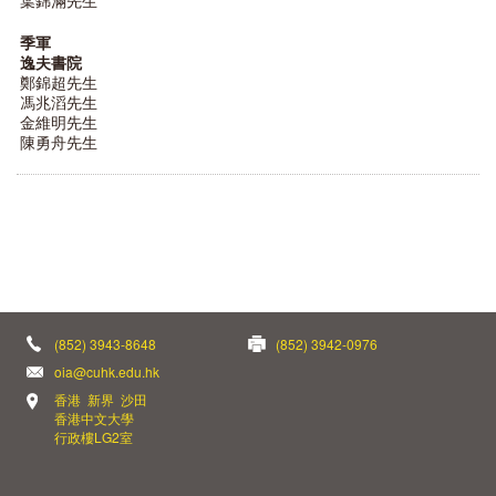
葉錦滿先生
季軍
逸夫書院
鄭錦超先生
馮兆滔先生
金維明先生
陳勇舟先生
(852) 3943-8648
(852) 3942-0976
oia@cuhk.edu.hk
香港 新界 沙田
香港中文大學
行政樓LG2室