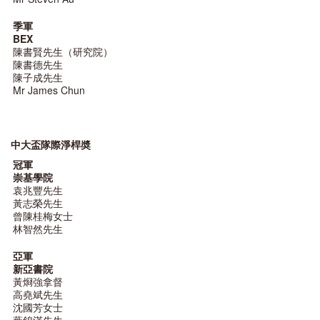
季軍
BEX
陳書賢先生（研究院）
陳書德先生
陳子成先生
Mr James Chun
中大盃隊際淨桿奬
冠軍
崇基學院
袁兆豐先生
黃志榮先生
曾陳桂梅女士
林智然先生
亞軍
新亞書院
黃烱強拿督
高堯斌先生
沈國芳女士