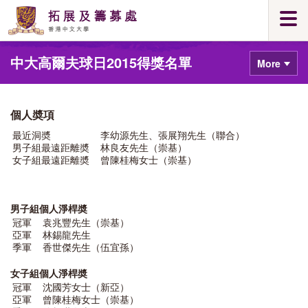
Skip
Togg
to
navi
main
Main
content
中大高爾夫球日2015得獎名單
content
More
start
個人奬項
最近洞奬
李幼源先生、張展翔先生（聯合）
男子組最遠距離奬
林良友先生（崇基）
女子組最遠距離奬
曾陳桂梅女士（崇基）
男子組個人淨桿奬
冠軍
袁兆豐先生（崇基）
亞軍
林錫龍先生
季軍
香世傑先生（伍宜孫）
女子組個人淨桿奬
冠軍
沈國芳女士（新亞）
亞軍
曾陳桂梅女士（崇基）