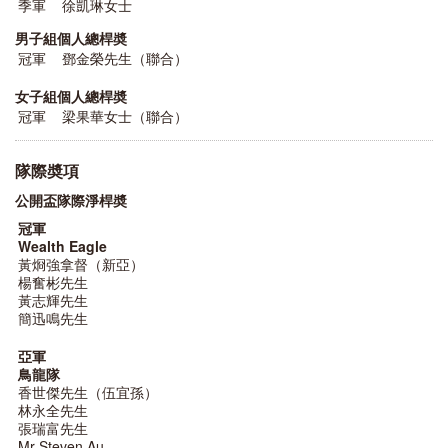
季軍
徐凱琳女士
男子組個人總桿奬
冠軍
鄧金榮先生（聯合）
女子組個人總桿奬
冠軍
梁果華女士（聯合）
隊際奬項
公開盃隊際淨桿奬
冠軍
Wealth Eagle
黃烱強拿督（新亞）
楊奮彬先生
黃志輝先生
簡迅鳴先生
亞軍
鳥龍隊
香世傑先生（伍宜孫）
林永全先生
張瑞富先生
Mr Steven Au