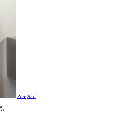
Prev
Next
賀。