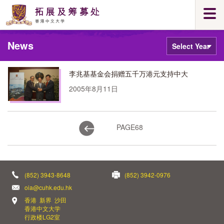
Skip
Togg
to
navi
main
Main
content
News
content
Select
Year
start
李兆基基金会捐赠五千万港元支持中大
2005年8月11日
PAGE
68
(852) 3943-8648
(852) 3942-0976
oia@cuhk.edu.hk
香港 新界 沙田
香港中文大学
行政楼LG2室