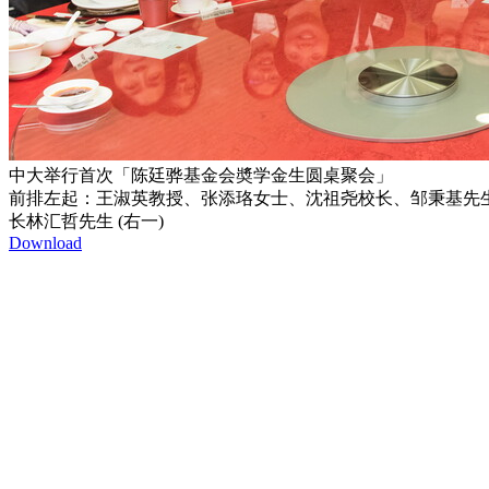
中大举行首次「陈廷骅基金会奬学金生圆桌聚会」
前排左起：王淑英教授、张添珞女士、沈祖尧校长、邹秉基先生
长林汇哲先生 (右一)
Download